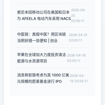
2026-04-
索尼本田移动公司在美国和日本
23
为 AFEELA 电动汽车采用 NACS
02:05:11
中医链：真假中医？用区块链
2026-04-21
当照妖镜一验便知 | 创业
02:05:11
苹果在全球加大力度投资清洁
2026-04-18
能源与水资源项目
02:05:11
消息称软银考虑为其 1000 亿美
2026-04-
元规模的愿景基金进行 IPO
15 02:05:11