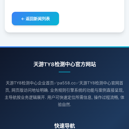
← 返回新闻列表
天游TY8检测中心官方网站
天游TY8检测中心企业首页✅pa558.cc✅天游TY8检测中心官网首
页, 网页版访问地址明确. 业务规则引擎系统的功能与案例直接呈现,
主导航按业务逻辑展开. 用户可快速定位所需信息, 操作过程流畅, 体
验自然.
快速导航