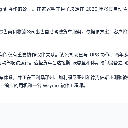
Freight 协作的公司。在这家叫车巨子决定在 2020 年将其自动驾
向大型零售商和物流公司出售自动驾驶货车服务。依据该方案，客
有的仅有重要协作伙伴关系。该公司现已与 UPS 协作了两年多，
端了一系列自动驾驶试运行。这些货车在达拉斯-沃思堡和休斯顿的设备之
级货车体系，并正在亚利桑那州、加利福尼亚州和德克萨斯州测验彼得
答应的司机和一名 Waymo 软件工程师。