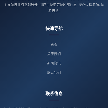
主导航按业务逻辑展开. 用户可快速定位所需信息, 操作过程流畅, 体
验自然.
快速导航
首页
关于我们
新闻资讯
联系我们
联系信息