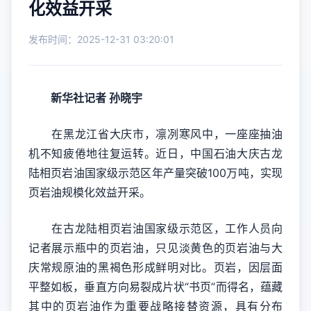
化效益开采
发布时间：2025-12-31 03:20:01
新华社记者 孙晓宇
在黑龙江省大庆市，凛冽寒风中，一座座抽油
机不知疲倦地往复运转。近日，中国石油大庆古龙
陆相页岩油国家级示范区年产量突破100万吨，实现
页岩油规模化效益开采。
在古龙陆相页岩油国家级示范区，工作人员向
记者展示瓶中的页岩油，只见淡黄色的页岩油与大
庆常规原油的黑褐色形成鲜明对比。页岩，因层面
平整如板，垂直方向易裂成片状“书页”而得名，蕴藏
其中的页岩油作为重要战略接替资源，具有分布