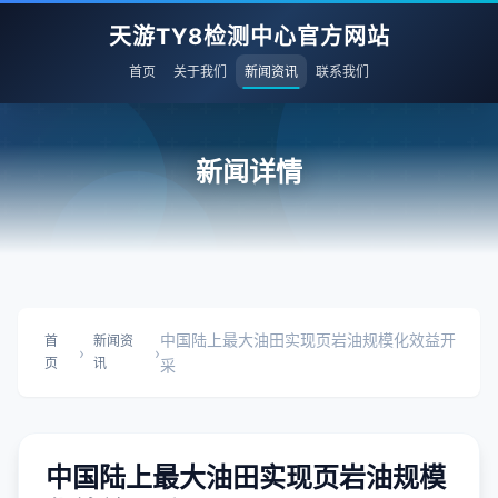
天游TY8检测中心官方网站
首页
关于我们
新闻资讯
联系我们
新闻详情
中国陆上最大油田实现页岩油规模化效益开
首
新闻资
›
›
页
讯
采
中国陆上最大油田实现页岩油规模