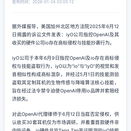
发布时间：2026-01-24 02:05:12
据外媒报导，美国加州北区地方法院2025年6月12
日揭露的诉讼文件发表：iyO公司指控OpenAI及其
收买的硬件公司io存在商标侵权与技能抄袭行为。
iyO公司于本年6月9日指控OpenAI及io存在商标侵
权与技能盗取行为，iyO以为“io”与“iyO”的视觉和发
音相似性构成商标混杂，并经过5月1日的技能测验
盗取其定制耳机的生物传感与降噪算法核心技能，
旨在经过法令禁令迫使OpenAI停用io品牌并索赔经
济损失。
对此OpenAI代理律师于6月12日当庭否定侵权，供
认收买30套耳机仅为市场调研，并着重首款硬件非
中听设备，io硬件总监Tang Tan虽证明测验iyO技能