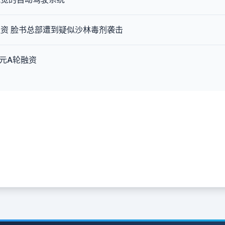
资 脸书总部遭到疑似沙林毒剂袭击
美元A轮融资