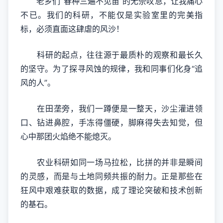
老乡们“春种三遍不见苗”的无奈叹息，让我痛心
不已。我们的科研，不能仅是实验室里的完美指
标，必须直面这肆虐的风沙！
科研的起点，往往源于最质朴的观察和最长久
的坚守。为了探寻风蚀的规律，我和同事们化身“追
风的人”。
在田垄旁，我们一蹲便是一整天，沙尘灌进领
口、钻进鼻腔，手冻得僵硬，脚麻得失去知觉，但
心中那团火焰绝不能熄灭。
农业科研如同一场马拉松，比拼的并非是瞬间
的灵感，而是与土地同频共振的耐力。正是那些在
狂风中艰难获取的数据，成了理论突破和技术创新
的基石。