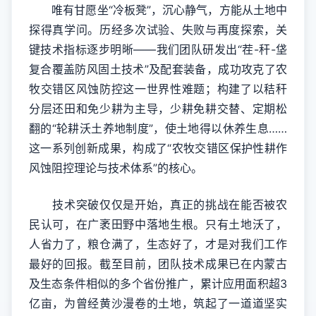
唯有甘愿坐“冷板凳”，沉心静气，方能从土地中
探得真学问。历经多次试验、失败与再度探索，关
键技术指标逐步明晰——我们团队研发出“茬-秆-垡
复合覆盖防风固土技术”及配套装备，成功攻克了农
牧交错区风蚀防控这一世界性难题；构建了以秸秆
分层还田和免少耕为主导，少耕免耕交替、定期松
翻的“轮耕沃土养地制度”，使土地得以休养生息……
这一系列创新成果，构成了“农牧交错区保护性耕作
风蚀阻控理论与技术体系”的核心。
技术突破仅仅是开始，真正的挑战在能否被农
民认可，在广袤田野中落地生根。只有土地沃了，
人省力了，粮仓满了，生态好了，才是对我们工作
最好的回报。截至目前，团队技术成果已在内蒙古
及生态条件相似的多个省份推广，累计应用面积超3
亿亩，为曾经黄沙漫卷的土地，筑起了一道道坚实