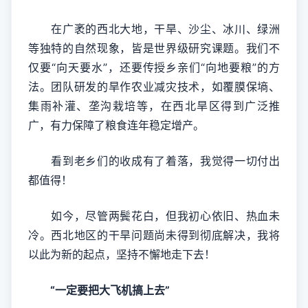
在广袤的西北大地，干旱、沙尘、冰川、绿洲
等独特的自然现象，皆是世界级研究课题。我们不
仅要“向天要水”，还要传授乡亲们“向地要粮”的方
法。团队研发的旱作农业减灾技术，如覆膜保墒、
集雨补灌、垄沟栽培等，在西北旱区得到广泛推
广，有力保障了粮食连年稳定增产。
看到老乡们的收成有了着落，我觉得一切付出
都值得！
如今，尽管两鬓花白，但我初心依旧、热血未
冷。西北地区的干旱问题尚未得到彻底解决，我将
以此为新的起点，坚持不懈地走下去！
“一定要把大飞机搞上去”