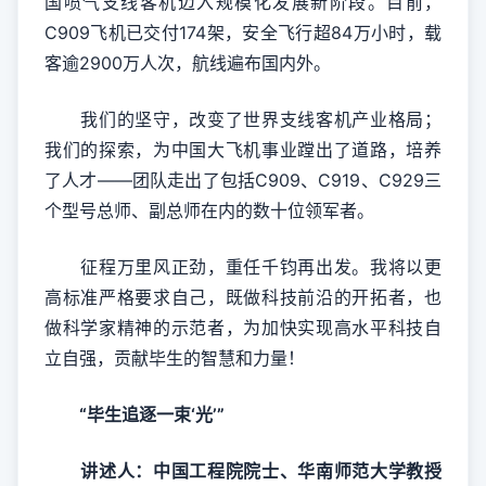
国喷气支线客机迈入规模化发展新阶段。目前，
C909飞机已交付174架，安全飞行超84万小时，载
客逾2900万人次，航线遍布国内外。
我们的坚守，改变了世界支线客机产业格局；
我们的探索，为中国大飞机事业蹚出了道路，培养
了人才——团队走出了包括C909、C919、C929三
个型号总师、副总师在内的数十位领军者。
征程万里风正劲，重任千钧再出发。我将以更
高标准严格要求自己，既做科技前沿的开拓者，也
做科学家精神的示范者，为加快实现高水平科技自
立自强，贡献毕生的智慧和力量！
“毕生追逐一束‘光’”
讲述人：中国工程院院士、华南师范大学教授