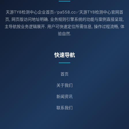
天游TY8检测中心企业首页✅pa558.cc✅天游TY8检测中心官网首
页, 网页版访问地址明确. 业务规则引擎系统的功能与案例直接呈现,
主导航按业务逻辑展开. 用户可快速定位所需信息, 操作过程流畅, 体
验自然.
快速导航
首页
关于我们
新闻资讯
联系我们