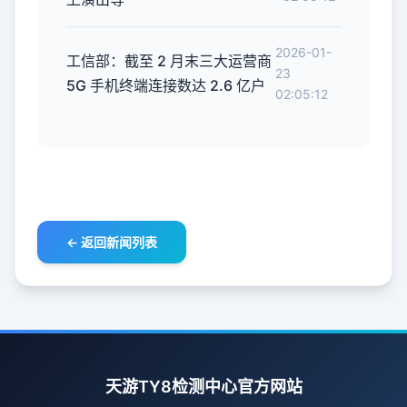
2026-01-
工信部：截至 2 月末三大运营商
23
5G 手机终端连接数达 2.6 亿户
02:05:12
← 返回新闻列表
天游TY8检测中心官方网站