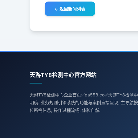
← 返回新闻列表
天游TY8检测中心官方网站
天游TY8检测中心企业首页✅pa558.cc✅天游TY8检测
明确. 业务规则引擎系统的功能与案例直接呈现, 主导航按
位所需信息, 操作过程流畅, 体验自然.