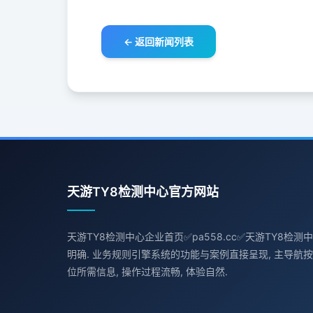
← 返回新闻列表
天游TY8检测中心官方网站
天游TY8检测中心企业首页✅pa558.cc✅天游TY8检测
明确. 业务规则引擎系统的功能与案例直接呈现, 主导航按
位所需信息, 操作过程流畅, 体验自然.