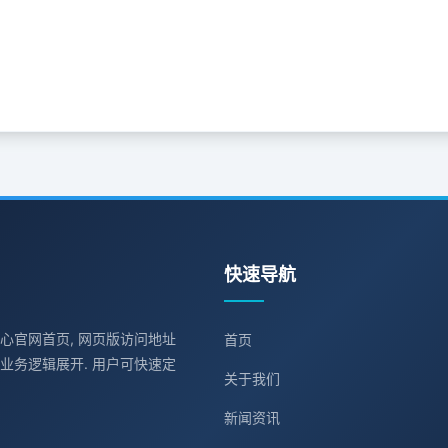
快速导航
中心官网首页, 网页版访问地址
首页
业务逻辑展开. 用户可快速定
关于我们
新闻资讯