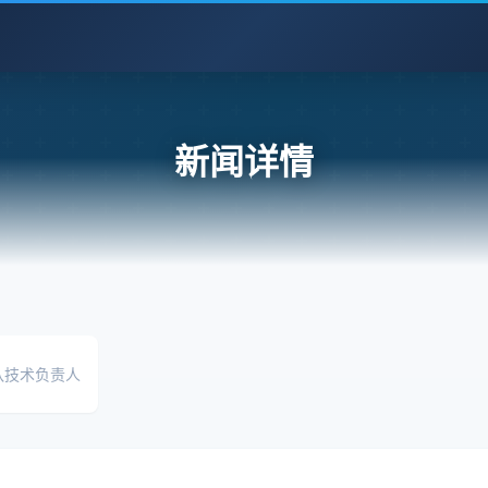
新闻详情
队技术负责人