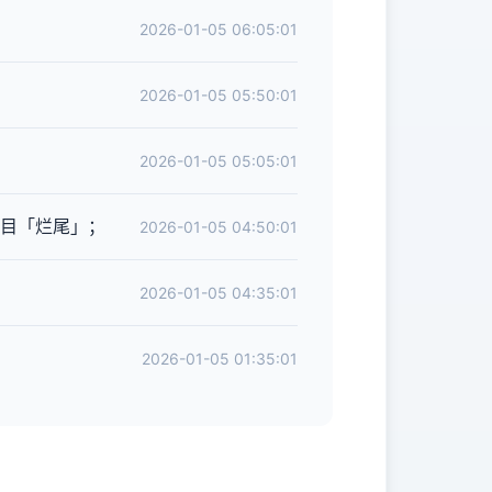
2026-01-05 06:05:01
2026-01-05 05:50:01
2026-01-05 05:05:01
项目「烂尾」；
2026-01-05 04:50:01
2026-01-05 04:35:01
2026-01-05 01:35:01