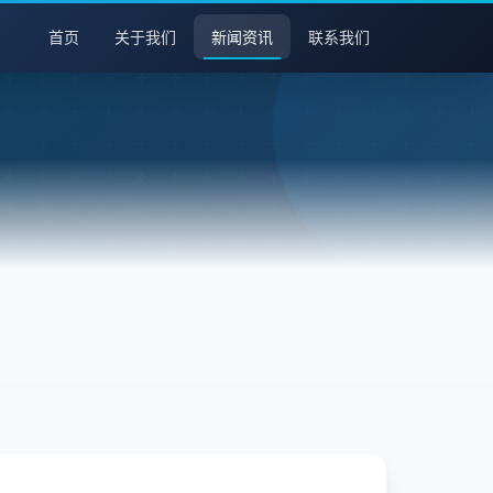
首页
关于我们
新闻资讯
联系我们