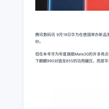
腾讯数码讯 9月19日华为在德国举办新
纱。
但在本年华为年度旗舰Mate30的许多
下麒麟990对骁龙855的功用碾压，而是华