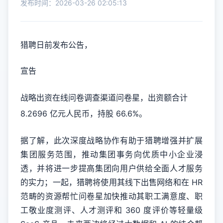
发布时间：2026-03-26 02:05:13
猎聘日前发布公告，
宣告
战略出资在线问卷调查渠道问卷星，出资额合计
8.2696 亿元人民币，持股 66.6%。
据了解，此次深度战略协作有助于猎聘增强并扩展
集团服务范围，推动集团事务向优质中小企业浸
透，并将进一步提高集团向用户供给全面人才服务
的实力；一起，猎聘将使用其线下出售网络和在 HR
范畴的资源帮忙问卷星加快推动其职工满意度、职
工敬业度测评、人才测评和 360 度评价等轻量级