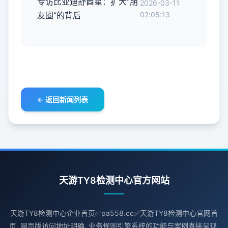
专访比亚迪舒酉星：扩大“朋
2026-03-11
友圈”的背后
02:05:13
← 返回新闻列表
天游TY8检测中心官方网站
天游TY8检测中心企业首页✅pa558.cc✅天游TY8检测中心官网首
页, 网页版访问地址明确. 业务规则引擎系统的功能与案例直接呈现,