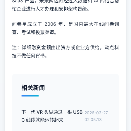
SaaS 产品，未来两边将经过大数据和 AI 的结合帮
忙企业进行人才办理和安排架构晋级。
问卷星成立于 2006 年，是国内最大在线问卷调
查、考试和投票渠道。
注：详细融资金额由出资方或企业方供给，动点科
技不做任何背书。
相关新闻
下一代 VR 头显通过一根 USB-
2026-03-27
C 线缆就能运转起来
02:05:13