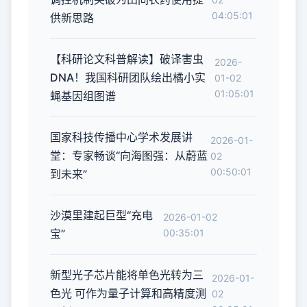
04:05:01
供新思路
【科研论文科普解读】破译害虫
2026-
DNA！我国科研团队绘出橘小实
01-02
01:05:01
蝇基因组图谱
国家科技传播中心学术发展讲
2026-01-
堂：专家畅谈“向海图强：从蔚蓝
02
00:50:01
到未来”
沙漠里建起巨型“充电
2026-01-02
宝”
00:35:01
新型光子芯片能将单色光转为三
2026-01-
色光 可作为量子计算和高精度测
02