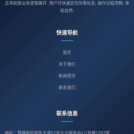
主导航按业务逻辑展开. 用户可快速定位所需信息, 操作过程流畅, 体
验自然.
快速导航
首页
关于我们
新闻资讯
联系我们
联系信息
地址：楚雄新区软件大道52号企业服务中心1号楼1293室