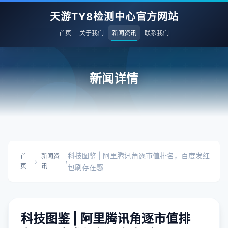
天游TY8检测中心官方网站
首页
关于我们
新闻资讯
联系我们
新闻详情
科技图鉴 | 阿里腾讯角逐市值排名，百度发红
首
新闻资
›
›
页
讯
包刷存在感
科技图鉴 | 阿里腾讯角逐市值排