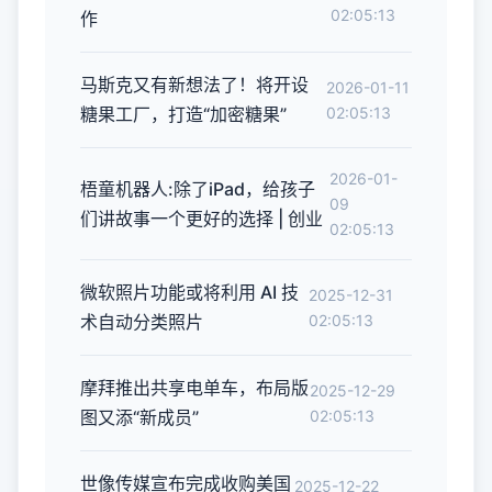
02:05:13
作
马斯克又有新想法了！将开设
2026-01-11
糖果工厂，打造“加密糖果”
02:05:13
2026-01-
梧童机器人:除了iPad，给孩子
09
们讲故事一个更好的选择 | 创业
02:05:13
微软照片功能或将利用 AI 技
2025-12-31
术自动分类照片
02:05:13
摩拜推出共享电单车，布局版
2025-12-29
图又添“新成员”
02:05:13
世像传媒宣布完成收购美国
2025-12-22