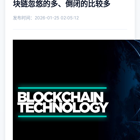
块链忽悠的多、倒闭的比较多
发布时间：2026-01-25 02:05:12