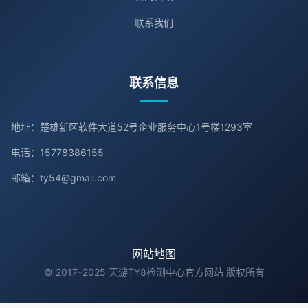
联系我们
联系信息
地址：楚雄新区软件大道52号企业服务中心1号楼1293室
电话：15778386155
邮箱：ty54@gmail.com
网站地图
© 2017–2025 天游TY8检测中心官方网站 版权所有