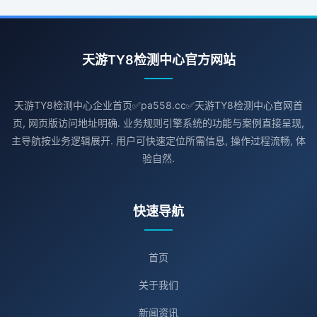
天游TY8检测中心官方网站
天游TY8检测中心企业首页✅pa558.cc✅天游TY8检测中心官网首
页, 网页版访问地址明确. 业务规则引擎系统的功能与案例直接呈现,
主导航按业务逻辑展开. 用户可快速定位所需信息, 操作过程流畅, 体
验自然.
快速导航
首页
关于我们
新闻资讯