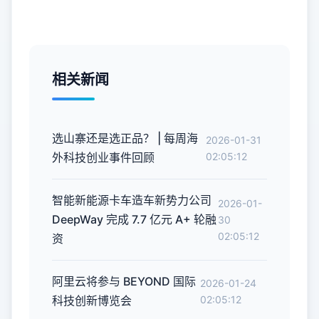
相关新闻
选山寨还是选正品？ | 每周海
2026-01-31
外科技创业事件回顾
02:05:12
智能新能源卡车造车新势力公司
2026-01-
DeepWay 完成 7.7 亿元 A+ 轮融
30
02:05:12
资
阿里云将参与 BEYOND 国际
2026-01-24
科技创新博览会
02:05:12