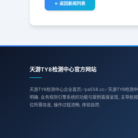
← 返回新闻列表
天游TY8检测中心官方网站
天游TY8检测中心企业首页✅pa558.cc✅天游TY8检测
明确. 业务规则引擎系统的功能与案例直接呈现, 主导航按
位所需信息, 操作过程流畅, 体验自然.