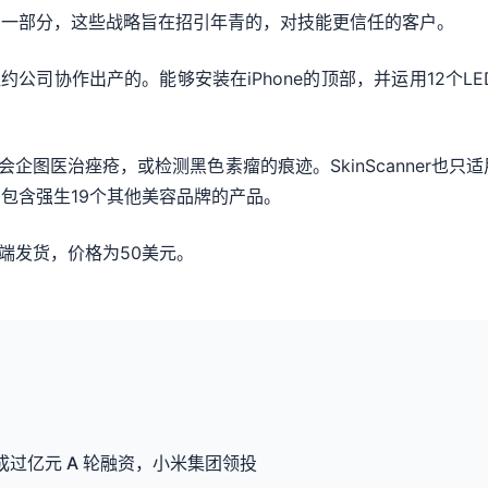
的一部分，这些战略旨在招引年青的，对技能更信任的客户。
skin的纽约公司协作出产的。能够安装在iPhone的顶部，并运用12
。
它不会企图医治痤疮，或检测黑色素瘤的痕迹。SkinScanner也只
包含强生19个其他美容品牌的产品。
国开端发货，价格为50美元。
完成过亿元 A 轮融资，小米集团领投