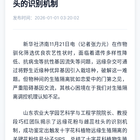
头的识别机制
发布时间：2026-01-01 03:20:02
新华社济南11月21日电（记者张力元）在作物
驯化筛选优良农艺性状时，面临着遗传多样性降
低、抗病虫等抗性基因流失等问题，远缘杂交可通
过将野生近缘种优异基因引入栽培种，破解这一难
题。但物种间的生殖隔离犹如恋爱中的门第之见，
严重阻碍基因交流，其核心困境在于我们对生殖隔
离调控机理认知不足。
山东农业大学园艺科学与工程学院院长、教授
段巧红团队揭示了远缘花粉与雌蕊柱头的识别机
制，成功鉴定出触发十字花科植物远缘生殖隔离的
关键花粉信号分子SIPS，总结了十字花科植物生殖