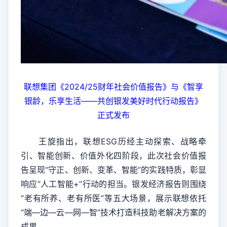
联想集团《2024/25财年社会价值报告》与《智享
银龄，乐享生活——共创银发美好时代行动报告》
正式发布
王旋指出，联想ESG历经主动探索、战略牵
引、智能创新、价值外化四阶段，此次社会价值报
告呈现“守正、创新、变革、智能”的实践特质，彰显
响应“人工智能+”行动的担当。银发经济报告则围绕
“老有所养、老有所医”等五大场景，展示联想依托
“端—边—云—网—智”技术打造科技助老解决方案的
成果。