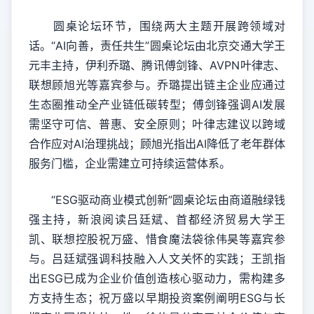
圆桌论坛环节，围绕两大主题开展跨领域对
话。“AI向善，责任共生”圆桌论坛由北京交通大学王
元丰主持，伊利乔璐、腾讯傅剑锋、AVPN叶律志、
联想顾旭光等嘉宾参与。乔璐提出链主企业应通过
生态圈推动全产业链低碳转型；傅剑锋强调AI发展
需坚守可信、普惠、安全原则；叶律志建议以跨域
合作应对AI治理挑战；顾旭光指出AI降低了老年群体
服务门槛，企业需建立可持续运营体系。
“ESG驱动商业模式创新”圆桌论坛由商道融绿钱
强主持，新浪阅读吕廷斌、首都经济贸易大学王
凯、联想控股祝万盛、惜食魔法袋徐伟昊等嘉宾参
与。吕廷斌强调科技融入人文关怀的实践；王凯指
出ESG已成为企业价值创造核心驱动力，需构建多
方支持生态；祝万盛以早期投资案例阐明ESG与长