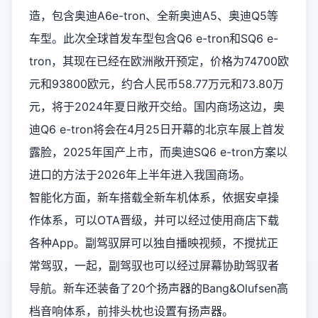
造，包含
奥迪A6
e-tron、全新
奥迪A5
、
奥迪Q5
等
车型。此次全球首发车型包含Q6 e-tron和SQ6 e-
tron，其现在已经在欧洲敞开预定，价格为74700欧
元
和93800欧元，约合人民币58.77万元和73.80万
元，将于2024年夏日敞开交给。国内商场这边，奥
迪Q6 e-tron将会在4月25日开幕的
北京车展
上首发
露脸，2025年国产上市，而奥迪SQ6 e-tron方案以
进口的方法于2026年上半年进入我国商场。
智能化方面，新车搭载全新车机体系，依据安卓操
作体系，可以OTA晋级，并可以经过使用
商
店下载
各种App。副驾驭屏可以独自播映视频，不搅扰正
常驾驭，一起，副驾驭也可以经过屏幕协助驾驭者
导航。新车还装备了20个扬声器的Bang&Olufsen高
档音响体系，前排头枕也设置有扬声器。