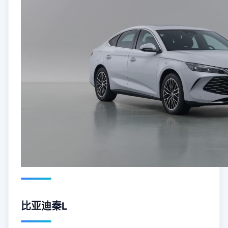
比亚迪秦L