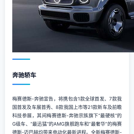
奔驰轿车
梅赛德斯-奔驰宣告，将携包含1款全球首发、7款我
国首发及车展首秀、8款我国上市等21款新车及前瞻
科技参展，其间梅赛德斯-奔驰宗族旗下“最硬核”的
G级车、“最迅猛”的AMG旗舰跑车和“最奢华”的梅赛
德斯-迈巴赫均带来电动化最新进程。全新梅赛德斯-