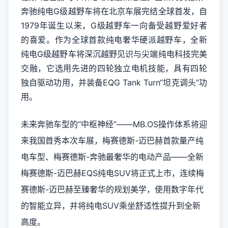
奔驰纯电G级越野车将在北京车展完结全球首发，自
1979年诞生以来，G级越野车一向备受越野爱好者
的喜爱。作为全球首款纯电奢华硬派越野车，全新
纯电G级越野车将深沉越野见识与尖端纯电科技完美
交融，它选用先进的四轮独立电机技能，具有四轮
独自驱动功用，并装备EQG Tank Turn“坦克调头”功
用。
未来奔驰车型的“中枢神经”——MB.OS操作体系将迎
来我国首秀
本次车展，梅赛德斯-迈巴赫首款量产纯
电车型、梅赛德斯-奔驰最奢华的电动产品——全新
梅赛德斯-迈巴赫EQS纯电SUV将正式上市，连续梅
赛德斯-迈巴赫至臻奢华的规划美学，使用数字年代
的智能立异，并将纯电SUV乘坐舒适性提升到全新
高度。