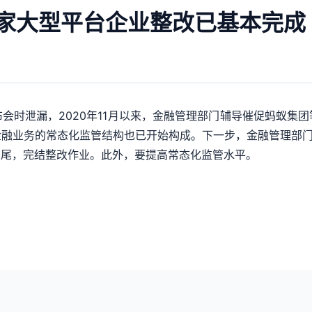
4家大型平台企业整改已基本完成
会时泄漏，2020年11月以来，金融管理部门辅导催促蚂蚁集
融业务的常态化监管结构也已开始构成。下一步，金融管理部门
有尾，完结整改作业。此外，要提高常态化监管水平。