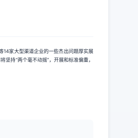
团等14家大型渠道企业的一些杰出问题厚实展
将坚持“两个毫不动摇”，开展和标准偏重，