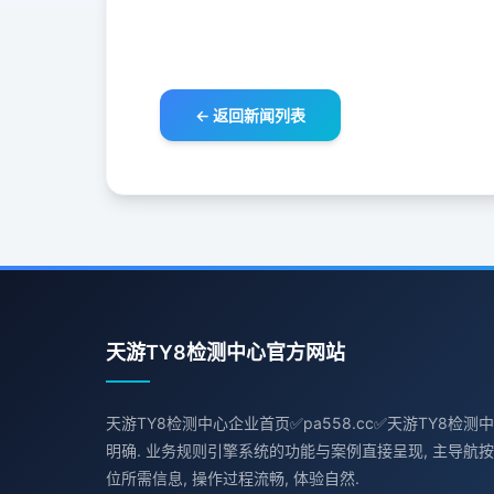
← 返回新闻列表
天游TY8检测中心官方网站
天游TY8检测中心企业首页✅pa558.cc✅天游TY8检测
明确. 业务规则引擎系统的功能与案例直接呈现, 主导航按
位所需信息, 操作过程流畅, 体验自然.