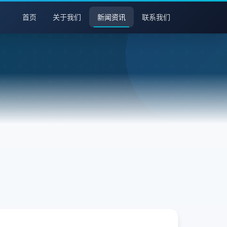
首页
关于我们
新闻资讯
联系我们