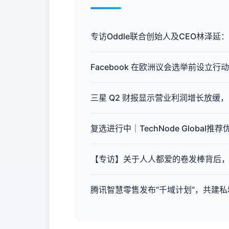
专访Oddle联合创始人及CEO林泽
Facebook 在欧洲议会选举前设立
三星 Q2 财报显示营业利润增长放缓，Ga
复选进行中｜TechNode Global推
【专访】关于人人都爱的卷发棒背后
腾讯智慧零售发布“千域计划”，共建