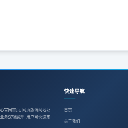
快速导航
中心官网首页, 网页版访问地址
首页
业务逻辑展开. 用户可快速定
关于我们