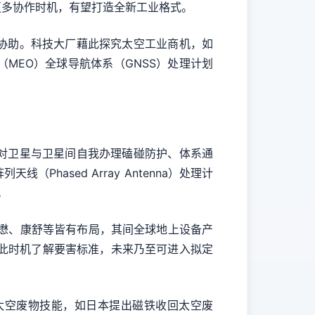
链上有更多协作时机，有望打造全新工业格式。
协助。科技大厂藉此探究太空工业商机，如
MEO）全球导航体系（GNSS）处理计划
对卫星与卫星间自我办理磕碰防护、体系通
ased Array Antenna）处理计
。
、稳懋、康舒等皆有布局，其间全球地上设备产
藉此时机了解要害标准，未来乃至可进入拟定
太空废物技能，如日本提出磁铁收回太空废