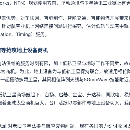
al Networks，NTN）规划使用方向，举动通讯与卫星通讯工业
掩盖优势，对车联网、智能制作、智能交通、智能物流开展带来
针对航空业机上网络连接问题进行探究，估计低轨与现有中轨（
ation、Timing）服务。
懋等抢攻地上设备商机
纳站供给的服务时刻有限，加上低轨卫星与地球工作不同步，故
机。为此，地上设备为与低轨卫星保持联合，故适用相位阵列天线（Ph
一起援助多颗卫星，其间相位阵列天线与5GmmWave技能附近
厂，在低轨卫星商场鼓起下，台扬、启碁、金宝、升达科、同欣电
%。跟着全球太空商机巨大，台厂活跃以零部件与地上设备切入，
恐面对老旧卫星汰换与航空废物问题，现在各国努力研讨收回