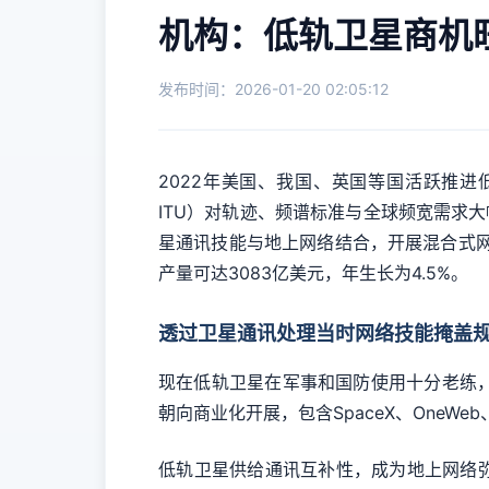
机构：低轨卫星商机旺，
发布时间：2026-01-20 02:05:12
2022年美国、我国、英国等国活跃推进低轨卫星（
ITU）对轨迹、频谱标准与全球频宽需求大幅攀
星通讯技能与地上网络结合，开展混合式网络（H
产量可达3083亿美元，年生长为4.5%。
透过卫星通讯处理当时网络技能掩盖
现在低轨卫星在军事和国防使用十分老练
朝向商业化开展，包含SpaceX、OneWeb
低轨卫星供给通讯互补性，成为地上网络弥补