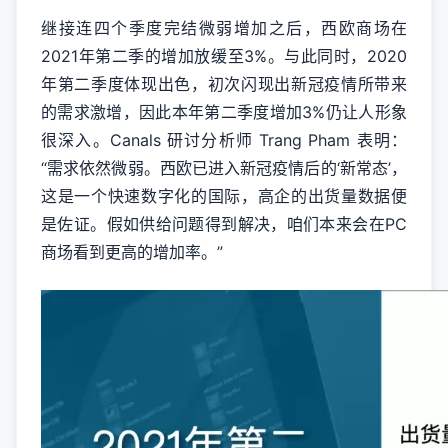
继接连四个季度完结微弱增加之后，西欧商场在
2021年第二季的增加放缓至3%。与此同时，2020
年第二季度体现出色，初次闪现出新冠疫情所带来
的需求激增，因此本年第二季度增加3%仍让人形象
很深入。Canals 研讨分析师 Trang Pham 表明：
“需求依然微弱。西欧已进入新冠疫情后的‘新常态’，
这是一个快速数字化的国际，高企的出货量数据便
是佐证。假如供给问题得到解决，咱们本来会在PC
商场看到更高的增加率。”