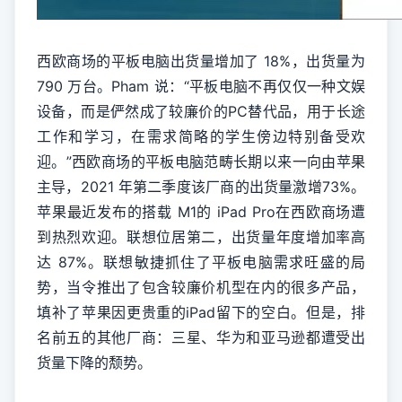
西欧商场的平板电脑出货量增加了 18%，出货量为
790 万台。Pham 说：“平板电脑不再仅仅一种文娱
设备，而是俨然成了较廉价的PC替代品，用于长途
工作和学习，在需求简略的学生傍边特别备受欢
迎。”西欧商场的平板电脑范畴长期以来一向由苹果
主导，2021 年第二季度该厂商的出货量激增73%。
苹果最近发布的搭载 M1的 iPad Pro在西欧商场遭
到热烈欢迎。联想位居第二，出货量年度增加率高
达 87%。联想敏捷抓住了平板电脑需求旺盛的局
势，当令推出了包含较廉价机型在内的很多产品，
填补了苹果因更贵重的iPad留下的空白。但是，排
名前五的其他厂商：三星、华为和亚马逊都遭受出
货量下降的颓势。