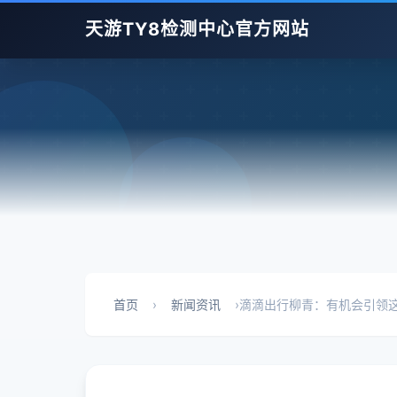
天游TY8检测中心官方网站
首页
›
新闻资讯
›
滴滴出行柳青：有机会引领