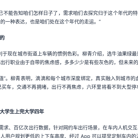
已不能告知咱们怎样日子了，需求咱们去探究归于这个年代的特
的一种表达，也是咱们处在这个年代的走运。”
的
，有别于现在城市街道上车辆的惯例色彩。柳青介绍，选牛油果绿
，出行职业由于自带的焦虑感，多多少少是有些灰色的，但未来
值”。柳青表明，滴滴和每个城市深度绑定，真实融入到城市的血脉
己买车，交通不再拥堵，出行不再焦虑，六环里将看不到大型停
 万大学生上完大学四年
万司机需求、百亿次出行数据，针对网约车出行场景，在车内人机
用户规划更低的上下车高度、经过 App 可以提早定制车内的