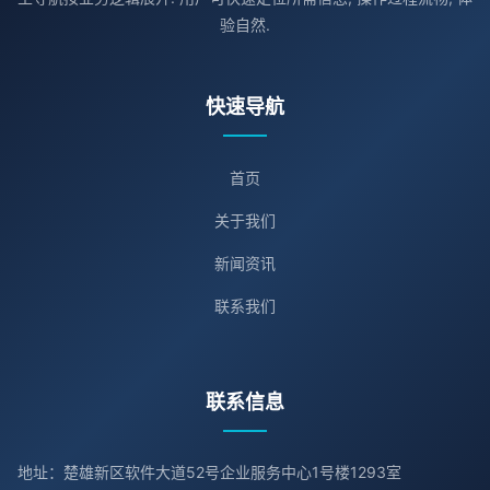
验自然.
快速导航
首页
关于我们
新闻资讯
联系我们
联系信息
地址：楚雄新区软件大道52号企业服务中心1号楼1293室