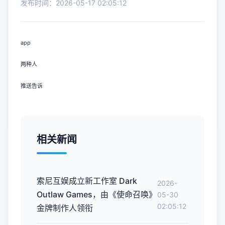
发布时间：2026-05-17 02:05:12
app
两种人
推送告诉
相关新闻
索尼互娱成立新工作室 Dark
2026-
Outlaw Games，由《使命召唤》
05-30
02:05:12
金牌制作人领衔