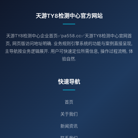
天游TY8检测中心官方网站
天游TY8检测中心企业首页✅pa558.cc✅天游TY8检测中心官网首
页, 网页版访问地址明确. 业务规则引擎系统的功能与案例直接呈现,
主导航按业务逻辑展开. 用户可快速定位所需信息, 操作过程流畅, 体
验自然.
快速导航
首页
关于我们
新闻资讯
联系我们