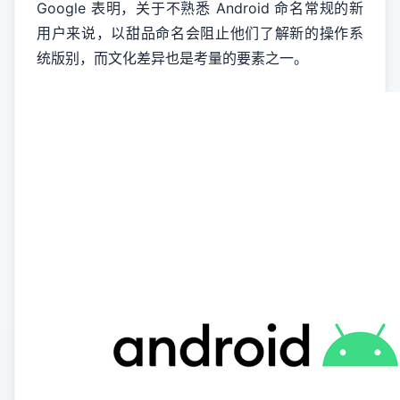
Google 表明，关于不熟悉 Android 命名常规的新
用户来说，以甜品命名会阻止他们了解新的操作系
统版别，而文化差异也是考量的要素之一。