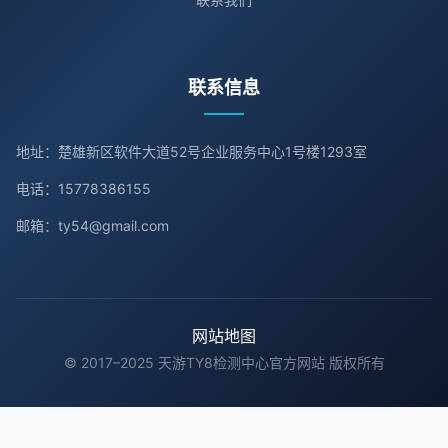
联系信息
地址：楚雄新区软件大道52号企业服务中心1号楼1293室
电话：15778386155
邮箱：ty54@gmail.com
网站地图
© 2017–2025 天游TY8检测中心官方网站 版权所有