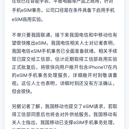
在现已在智能手表、平板电脑等产品上商用，针对
手机eSIM事务，公司口径是在条件具备下启用手机
eSIM商用实验。
不单只要我国联通，接下来我国电信和中移动也有
望很快推出eSIM。我国电信相关人士对记者表明，
我国电信eSIM手机事务已全面准备就绪，相关手续
现已提交给工信部，估计近期取得工信部商用实验
正式批复后，将很快向用户敞开包含iPhone17在内
的eSIM手机事务处理服务，详细敞开时刻敬请重
视。这位人士也表明，详细时刻还没有方法确认，
但会很快。
另据记者了解，我国移动也提交了eSIM请求，若取
得工信部同意后也将会对外供给服务。我国移动有
关人士指出，我国移动已支撑eSIM手机事务处理，