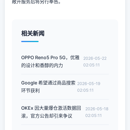
敞开服务后将另行奉告。
相关新闻
OPPO Reno5 Pro 5G，优雅
2026-05-22
的设计和香醇的内力
02:05:11
Google 希望通过商品搜索
2026-05-19
环节获利
02:05:11
OKEx 因大量爆仓激活数据回
2026-05-18
滚，官方公告却引来争议
02:05:11