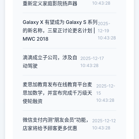
重新定义家庭影院扬声器
10:43:28
Galaxy X 有望成为 Galaxy S 系列
2025-
的新名称，三星正讨论更名计划 |
12-19
10:43:28
MWC 2018
滴滴成立子公司，涉及自
2025-12-17
动驾驶
10:43:28
麦思加教育发布在线教育平台麦
2025-12-
思加数学，并宣布完成千万级天
15
10:43:28
使轮融资
微信支付内测“朋友会员”功能，
2025-12-12
店家将给予顾客更多优惠
10:43:28