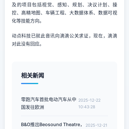
及的项目包括视觉、感知、规划、决议计划、操
控、高精地图、车辆工程、大数据体系、数据可视
化等技能方向。
动点科技已就此音讯向滴滴公关求证，现在，滴滴
对此没有回应。
相关新闻
零跑汽车首批电动汽车从中
2025-12-22
国发往欧洲
10:43:28
B&O推出Beosound Theatre，
2025-12-21