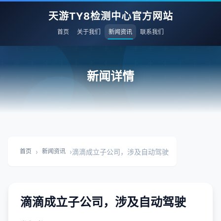
天游TY8检测中心官方网站
首页
关于我们
新闻资讯
联系我们
新闻详情
›
›
滴滴成立子公司，涉及自动驾驶
首页
新闻资讯
滴滴成立子公司，涉及自动驾驶