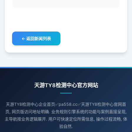
← 返回新闻列表
天游TY8检测中心官方网站
天游TY8检测中心企业首页✅pa558.cc✅天游TY8检测中心官网首
页, 网页版访问地址明确. 业务规则引擎系统的功能与案例直接呈现,
主导航按业务逻辑展开. 用户可快速定位所需信息, 操作过程流畅, 体
验自然.