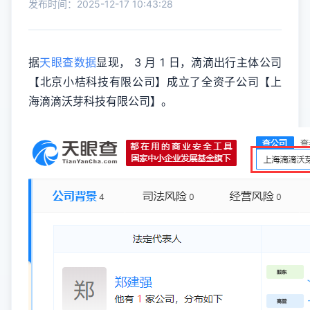
发布时间：2025-12-17 10:43:28
据
天眼查数据
显现， 3 月 1 日，滴滴出行主体公司
【北京小桔科技有限公司】成立了全资子公司【上
海滴滴沃芽科技有限公司】。