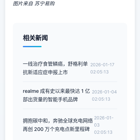
图片来自 苏宁易购
相关新闻
一线治疗食管鳞癌，舒格利单
2026-01-17
抗新适应症申报上市
02:05:13
realme 成有史以来最快达 1 亿
2026-01-04
部出货量的智能手机品牌
02:05:13
2026-01-
拥抱碳中和，奔驰全球充电网络
03
再创 200 万个充电点新里程碑
02:05:13