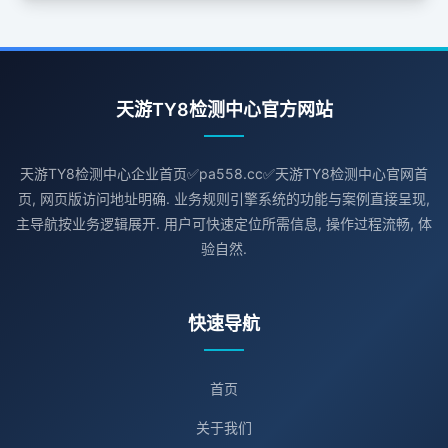
天游TY8检测中心官方网站
天游TY8检测中心企业首页✅pa558.cc✅天游TY8检测中心官网首
页, 网页版访问地址明确. 业务规则引擎系统的功能与案例直接呈现,
主导航按业务逻辑展开. 用户可快速定位所需信息, 操作过程流畅, 体
验自然.
快速导航
首页
关于我们