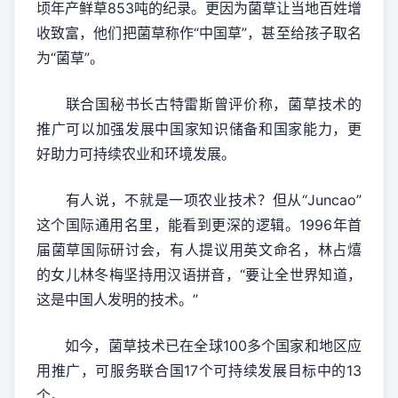
顷年产鲜草853吨的纪录。更因为菌草让当地百姓增
收致富，他们把菌草称作“中国草”，甚至给孩子取名
为“菌草”。
联合国秘书长古特雷斯曾评价称，菌草技术的
推广可以加强发展中国家知识储备和国家能力，更
好助力可持续农业和环境发展。
有人说，不就是一项农业技术？但从“Juncao”
这个国际通用名里，能看到更深的逻辑。1996年首
届菌草国际研讨会，有人提议用英文命名，林占熺
的女儿林冬梅坚持用汉语拼音，“要让全世界知道，
这是中国人发明的技术。”​
如今，菌草技术已在全球100多个国家和地区应
用推广，可服务联合国17个可持续发展目标中的13
个。