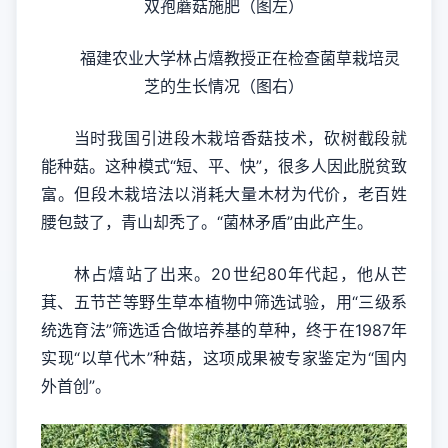
双孢蘑菇施肥（图左）
福建农业大学林占熺教授正在检查菌草栽培灵
芝的生长情况（图右）
当时我国引进段木栽培香菇技术，砍树截段就
能种菇。这种模式“短、平、快”，很多人因此脱贫致
富。但段木栽培法以消耗大量木材为代价，老百姓
腰包鼓了，青山却秃了。“菌林矛盾”由此产生。
林占熺站了出来。20世纪80年代起，他从芒
萁、五节芒等野生草本植物中筛选试验，用“三级系
统选育法”筛选适合做培养基的草种，终于在1987年
实现“以草代木”种菇，这项成果被专家鉴定为“国内
外首创”。