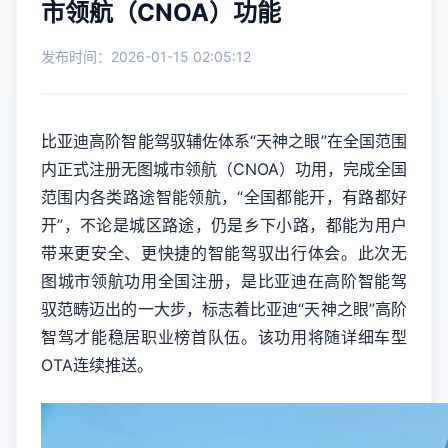
市领航（CNOA）功能
发布时间：2026-01-15 02:05:12
比亚迪高阶智能驾驭辅佐体系“天神之眼”在全国范围
内正式注册无图城市领航（CNOA）功用，完成全国
范围内各类路途智能领航，“全国都能开，有路都好
开”，不论是城区路途，仍是乡下小路，都能为用户
带来更安全、更快捷的智能驾驭出行体会。此次无
图城市领航功用全国注册，是比亚迪在高阶智能驾
驭范畴迈出的一大步，标志着比亚迪“天神之眼”高阶
智驾才能稳居职业榜首队伍。该功用将随详细车型
OTA连续推送。