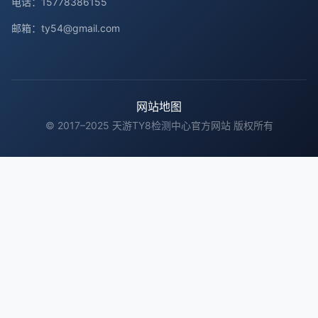
电话：15778386155
邮箱：ty54@gmail.com
网站地图
© 2017–2025 天游TY8检测中心官方网站 版权所有