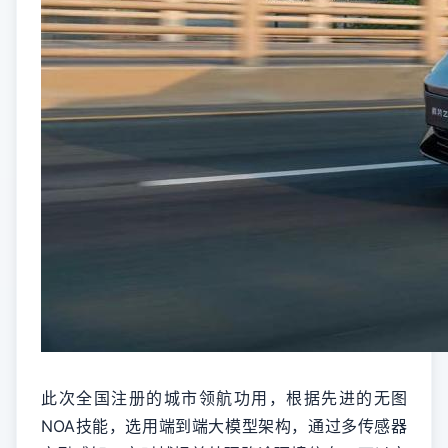
此次全国注册的城市领航功用，根据先进的无图
NOA技能，选用端到端大模型架构，通过多传感器