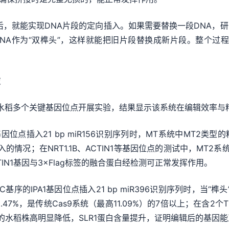
后，就能实现DNA片段的定向插入。如果需要替换一段DNA，研
新DNA作为“双榫头”，这样就能把旧片段替换成新片段。整个过
破
稻多个关键基因位点开展实验，结果显示该系统在编辑效率与
点插入21 bp miR156识别序列时，MT系统中MT2类型的精
的情况；在NRT1.1B、ACTIN1等基因位点的测试中，MT2系统精
ACTIN1基因与3×Flag标签的融合蛋白经检测可正常发挥作用。
IPA1基因位点插入21 bp miR396识别序列时，当“榫头
.47%，是传统Cas9系统（最高11.09%）的7倍以上；在含2个T
后的水稻株高明显降低，SLR1蛋白含量提升，证明编辑后的基因