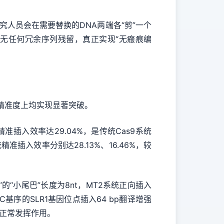
究人员会在需要替换的DNA两端各“剪”一个
程无任何冗余序列残留，真正实现“无瘢痕编
精准度上均实现显著突破。
准插入效率达29.04%，是传统Cas9系统
准插入效率分别达28.13%、16.46%，较
”的“小尾巴”长度为8nt，MT2系统正向插入
C基序的SLR1基因位点插入64 bp翻译增强
能正常发挥作用。