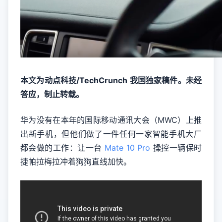
本文为动点科技/TechCrunch 我国独家稿件。未经
答应，制止转载。
华为没有在本年的国际移动通讯大会（MWC）上推
出新手机，但他们做了一件任何一家智能手机大厂
都会做的工作：让一台
Mate 10 Pro
操控一辆保时
捷帕拉梅拉冲着狗狗直线加快。