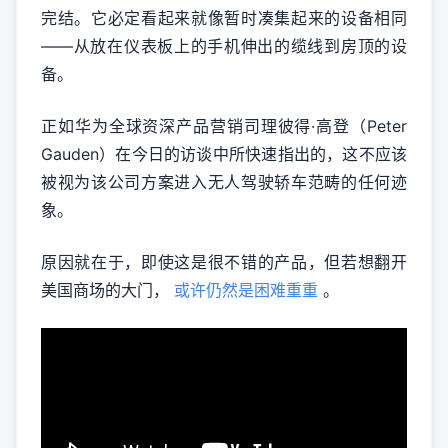
完结。它必定看起来就像暂时凑集起来的设备相同
——从放在仪表板上的手机伸出的缆线到房顶的设
备。
正如华为全球资深产品营销司理彼得·高登（Peter
Gauden）在今日的访谈中所快速指出的，这不应该
被视为该公司方案进入无人驾驶轿车范畴的任何迹
象。
原因就在于，即使这是很不错的产品，但若想翻开
美国商场的大门，
或许仍然是困难重重
。