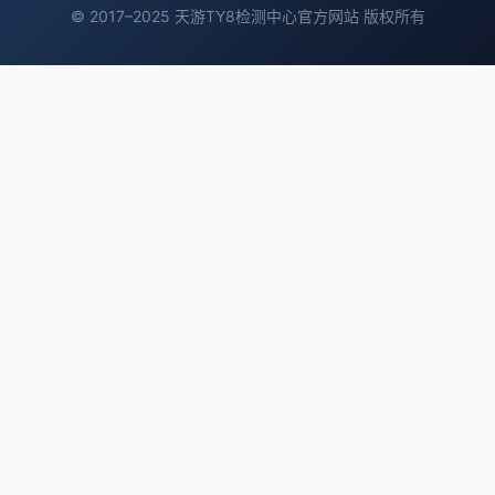
© 2017–2025 天游TY8检测中心官方网站 版权所有