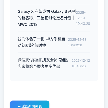
Galaxy X 有望成为 Galaxy S 系列
2025-
的新名称，三星正讨论更名计划 |
12-19
10:43:28
MWC 2018
我们体验了一把“华为手机自
2025-12-13
动驾驶版”保时捷
10:43:28
微信支付内测“朋友会员”功能，
2025-12-12
店家将给予顾客更多优惠
10:43:28
← 返回新闻列表