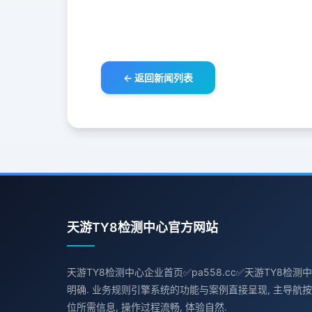
← 返回新闻列表
天游TY8检测中心官方网站
天游TY8检测中心企业首页✅pa558.cc✅天游TY8检测
明确. 业务规则引擎系统的功能与案例直接呈现, 主导航按
位所需信息, 操作过程流畅, 体验自然.