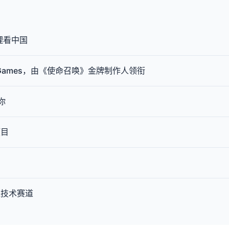
理看中国
aw Games，由《使命召唤》金牌制作人领衔
你
项目
逐技术赛道