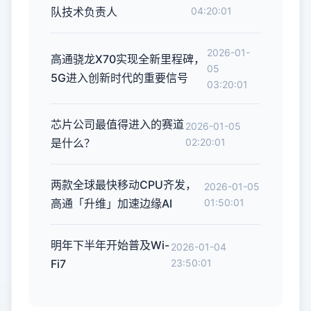
队技术负责人
04:20:01
2026-01-
高通骁龙X70实现全新里程碑，
05
5G进入创新时代的重要信号
03:20:01
芯片公司最值得进入的赛道
2026-01-05
是什么？
02:20:01
两款全球最快移动CPU齐发，
2026-01-05
高通「升维」加速边缘AI
01:50:01
明年下半年开始普及Wi-
2026-01-04
Fi7
23:50:01