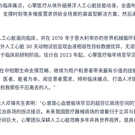
内临床痛点，心擎医疗从体外磁悬浮人工心脏技能动身，全面布局
、支撑时刻等多维度需求供给全场景的渠道型解决方案，然后
心脏面向临床，并在 2019 年于意大利举办的世界机械循环
外人工心脏 30 天动物试验显现血液相容性目标数据优异，无
于临床前研制阶段。估计自 2023 年起，心擎医疗每年将至
着在中短期生命支撑范畴，继续为用户和患者带来最有价值的技
、医者、能者为本，阅览患者需求、倾听临床痛点、打造人才
抢救那些不应离去的人。”
伙人邓锋先生表明：“心衰是心血管板块罕见的超百亿商场空间的
医治商场的拐点接近。未来我国医疗器械商场的增量归于立异与
空间巨大，心擎团队深耕人工心脏范畴多年并具世界视界，是具