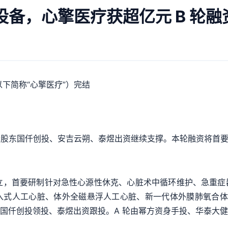
备，心擎医疗获超亿元 B 轮融
以下简称“心擎医疗”）完结
老股东国仟创投、安吉云朔、泰煜出资继续支撑。本轮融资将首
新区建立，首要研制针对急性心源性休克、心脏术中循环维护、急
式人工心脏、体外全磁悬浮人工心脏、新一代体外膜肺氧合体系（
使轮由国仟创投领投、泰煜出资跟投。A 轮由幂方资身手投、华泰大