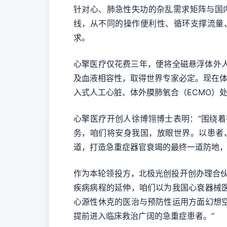
针对心、肺急性失功的杂乱需求矩阵与国
线，从不同的操作便利性、循环支撑流量
求。
心擎医疗仅花费三年，便将全磁悬浮体外人工
及血液相容性，取得世界专家必定。现在体
入式人工心脏、体外膜肺氧合（ECMO）处
心擎医疗开创人徐博翎博士表明：“围绕
务，咱们将安身我国，放眼世界。以患者
道，打造急重症器官衰竭的最终一道防地，
作为本轮领投方，北极光创投开创办理合
疾病病程的延伸，咱们以为我国心衰器械
心源性休克的医治与预防性运用方面幻想
提前进入临床救治广阔的急重症患者。”