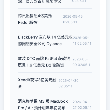
滚，官方公告却引来争议
02:05:11
腾讯出售超4亿美元
2026-05-15
Reddit股票
02:05:11
BlackBerry 宣布以 14 亿美元收
2026-05-
购网络安全公司 Cylance
11 02:05:11
童装 DTC 品牌 PatPat 获软银
2026-05-
愿景 1.6 亿美元 D2 轮融资
09 02:05:11
Xendit获得3亿美元融
2026-04-30
资
02:05:11
消息称苹果 M3 版 MacBook
2026-04-
Pro / Air 预计明年年初发布
27 02:05:11