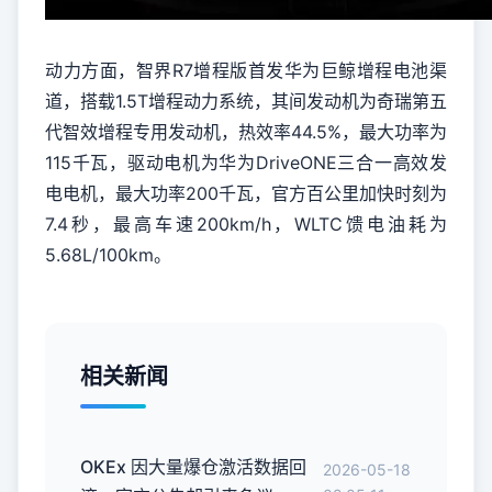
动力方面，智界R7增程版首发华为巨鲸增程电池渠
道，搭载1.5T增程动力系统，其间发动机为奇瑞第五
代智效增程专用发动机，热效率44.5%，最大功率为
115千瓦，驱动电机为华为DriveONE三合一高效发
电电机，最大功率200千瓦，官方百公里加快时刻为
7.4秒，最高车速200km/h，WLTC馈电油耗为
5.68L/100km。
相关新闻
OKEx 因大量爆仓激活数据回
2026-05-18