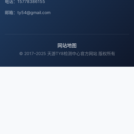
电话：15778386155
邮箱：ty54@gmail.com
网站地图
© 2017–2025 天游TY8检测中心官方网站 版权所有