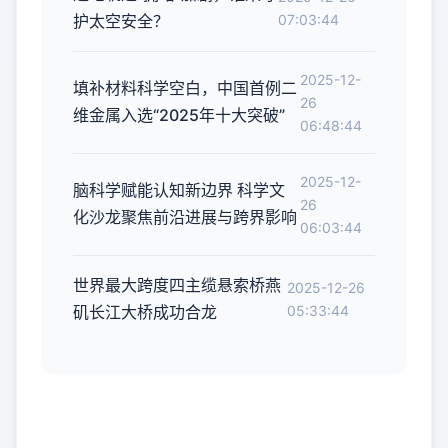
护太空安全？
07:03:44
2025-12-
填补材料科学空白，中国首例二
26
维金属入选“2025年十大突破”
06:48:44
2025-12-
脑科学赋能认知新边界 科学文
26
化沙龙聚焦前沿进展与跨界影响
06:03:44
世界最大跨度四主缆悬索桥燕
2025-12-26
矶长江大桥成功合龙
05:33:44