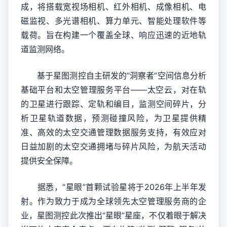
成，将搭载宽视场相机、红外相机、成像相机、电
磁监视、多光谱相机、算力单元、智能处理软件等
载荷。旨在构建一个覆盖全球、响应迅速的近地轨
道监测网络。
基于星图测控自主研发的“洞察者”空间信息分析
基础平台和太空管理服务平台——太空云，对在轨
的卫星进行跟踪、定轨和编目，监测空间碎片，分
析卫星轨道数据，预测碰撞风险，为卫星提供精
准、高效的太空交通管理数据服务支持，有效应对
日益加剧的太空交通拥堵与碎片风险，为航天活动
提供安全保障。
据悉，“星眼”首颗试验星将于2026年上半年发
射。作为致力于成为全球领先太空管理服务商的企
业，星图测控此次推出“星眼”星座，不仅着眼于解决