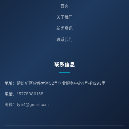
首页
关于我们
新闻资讯
联系我们
联系信息
地址：楚雄新区软件大道52号企业服务中心1号楼1293室
电话：15778386155
邮箱：ty54@gmail.com