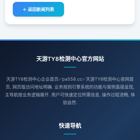
← 返回新闻列表
天游TY8检测中心官方网站
天游TY8检测中心企业首页✅pa558.cc✅天游TY8检测中心官网首
页, 网页版访问地址明确. 业务规则引擎系统的功能与案例直接呈现,
主导航按业务逻辑展开. 用户可快速定位所需信息, 操作过程流畅, 体
验自然.
快速导航