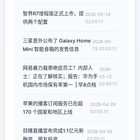
智界R7增程版正式上市，提
2026-05-14
供两个配置
02:05:11
三星意外公布了 Galaxy Home
2026-05-
Mini 智能音箱的发售信息
13 02:05:11
网易暴力裁患绝症员工？内部人
2026-
士：正在了解核实；报告：华为手
05-12
02:05:11
机国内市场保有率第一 | 早8点档
苹果的播客订阅服务已在超
2026-04-29
170 个国家和地区上线
02:05:11
目睹直播宣布完成1.1亿元新
2026-04-25
融资，用友投资
02:05:11