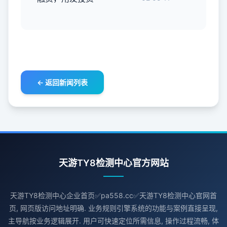
← 返回新闻列表
天游TY8检测中心官方网站
天游TY8检测中心企业首页✅pa558.cc✅天游TY8检测中心官网首
页, 网页版访问地址明确. 业务规则引擎系统的功能与案例直接呈现,
主导航按业务逻辑展开. 用户可快速定位所需信息, 操作过程流畅, 体